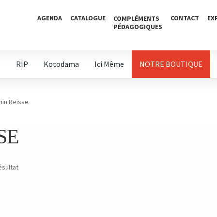
AGENDA
CATALOGUE
CONTACT
EX
COMPLÉMENTS
PÉDAGOGIQUES
D
RIP
Kotodama
Ici Même
NOTRE BOUTIQUE
min Reisse
SE
ésultat