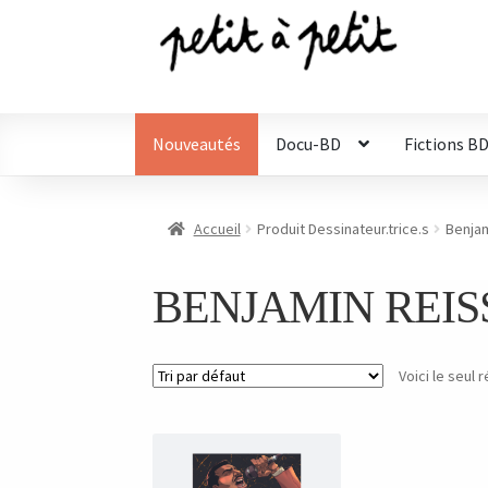
Aller
Aller
à
au
la
contenu
navigation
Nouveautés
Docu-BD
Fictions B
Accueil
Produit Dessinateur.trice.s
Benja
BENJAMIN REIS
Voici le seul r