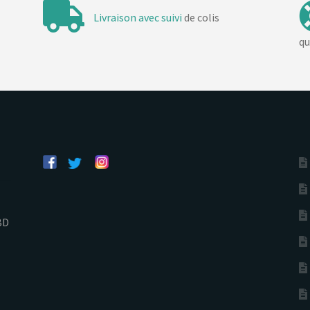
Livraison avec suivi
de colis
qu
BD