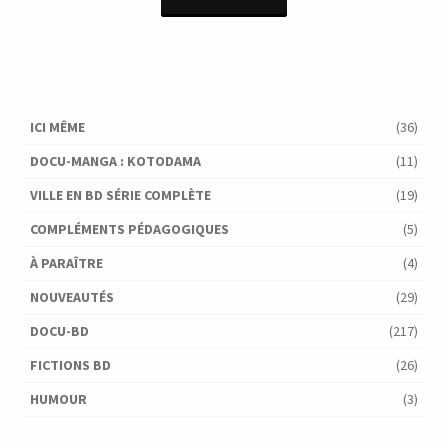
était :
est :
16,90 €.
9,00 €.
ICI MÊME
(36)
DOCU-MANGA : KOTODAMA
(11)
VILLE EN BD SÉRIE COMPLÈTE
(19)
COMPLÉMENTS PÉDAGOGIQUES
(5)
À PARAÎTRE
(4)
NOUVEAUTÉS
(29)
DOCU-BD
(217)
FICTIONS BD
(26)
HUMOUR
(3)