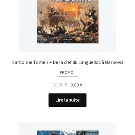
Narbonne Tome 2 – De la clef du Languedoc à Narbovia
PROMO !
Le
Le
18,90
€
9,00
€
prix
prix
initial
actuel
Lire la suite
était :
est :
18,90 €.
9,00 €.