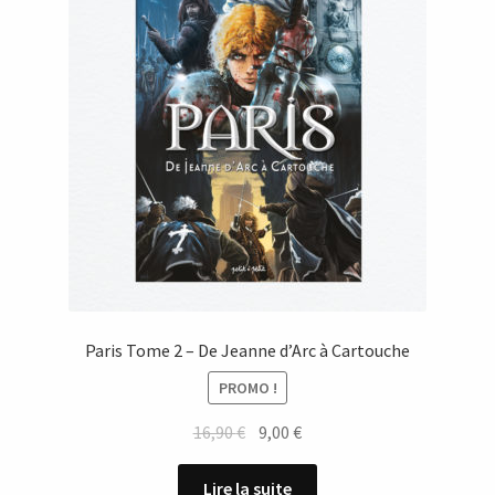
Paris Tome 2 – De Jeanne d’Arc à Cartouche
PROMO !
Le
Le
16,90
€
9,00
€
prix
prix
initial
actuel
Lire la suite