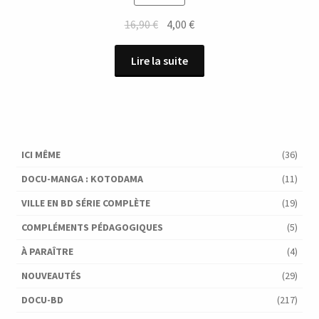
Le
Le
16,90
€
4,00
€
prix
prix
initial
actuel
Lire la suite
était :
est :
16,90 €.
4,00 €.
ICI MÊME
(36)
DOCU-MANGA : KOTODAMA
(11)
VILLE EN BD SÉRIE COMPLÈTE
(19)
COMPLÉMENTS PÉDAGOGIQUES
(5)
À PARAÎTRE
(4)
NOUVEAUTÉS
(29)
DOCU-BD
(217)