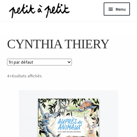
Aller
Aller
Menu
à
au
la
contenu
ir
navigation
CYNTHIA THIERY
u
nt
4 résultats affichés