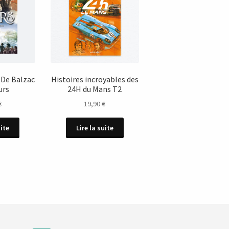
 De Balzac
Histoires incroyables des
urs
24H du Mans T2
€
19,90
€
uite
Lire la suite