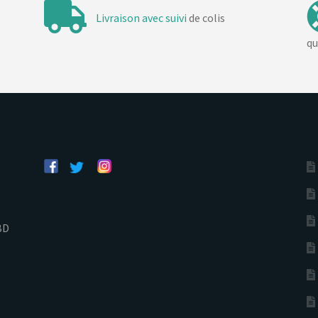
Livraison avec suivi
de colis
qu
BD