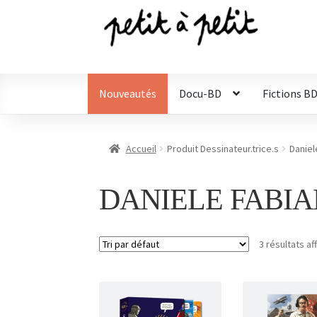
Aller
Aller
à
au
la
contenu
navigation
Nouveautés
Docu-BD
Fictions B
Accueil
Produit Dessinateur.trice.s
Daniel
DANIELE FABIA
3 résultats af