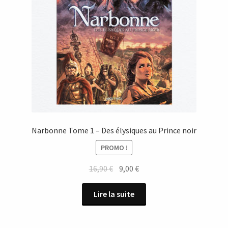
Narbonne Tome 1 – Des élysiques au Prince noir
PROMO !
Le
Le
16,90
€
9,00
€
prix
prix
initial
actuel
Lire la suite
était :
est :
16,90 €.
9,00 €.