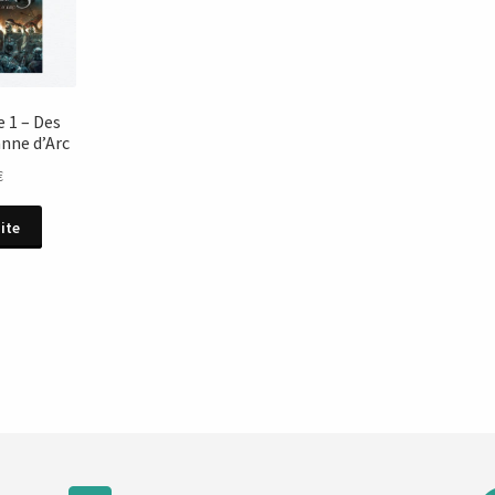
 1 – Des
nne d’Arc
€
uite