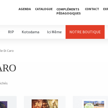
AGENDA
CATALOGUE
CONTACT
EX
COMPLÉMENTS
PÉDAGOGIQUES
D
RIP
Kotodama
Ici Même
NOTRE BOUTIQUE
le Di Caro
ARO
fichés