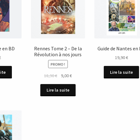
e en BD
Rennes Tome 2 – De la
Guide de Nantes en
Révolution à nos jours
€
19,90
€
PROMO !
uite
Lire la suite
Le
Le
18,90
€
9,00
€
prix
prix
initial
actuel
Lire la suite
était :
est :
18,90 €.
9,00 €.