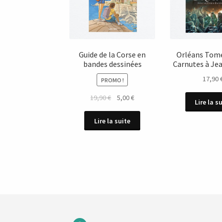
Guide de la Corse en
Orléans Tome
bandes dessinées
Carnutes à Jea
17,90
PROMO !
Le
Le
19,90
€
5,00
€
Lire la s
prix
prix
initial
actuel
Lire la suite
était :
est :
19,90 €.
5,00 €.