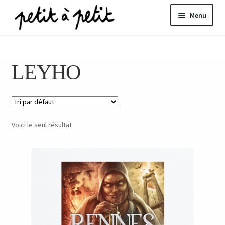
Aller
Aller
Menu
à
au
la
contenu
ir
navigation
LEYHO
u
nt
Voici le seul résultat