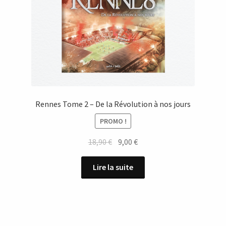
Rennes Tome 2 – De la Révolution à nos jours
PROMO !
Le
Le
18,90
€
9,00
€
prix
prix
initial
actuel
Lire la suite
était :
est :
18,90 €.
9,00 €.