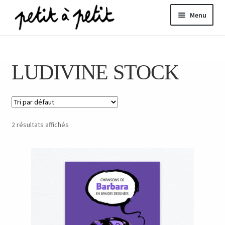
Aller
Aller
Menu
à
au
la
contenu
ir
navigation
LUDIVINE STOCK
u
nt
2 résultats affichés