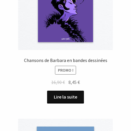
Chansons de Barbara en bandes dessinées
PROMO !
Le
Le
16,90
€
8,45
€
prix
prix
initial
actuel
Lire la suite
était :
est :
16,90 €.
8,45 €.