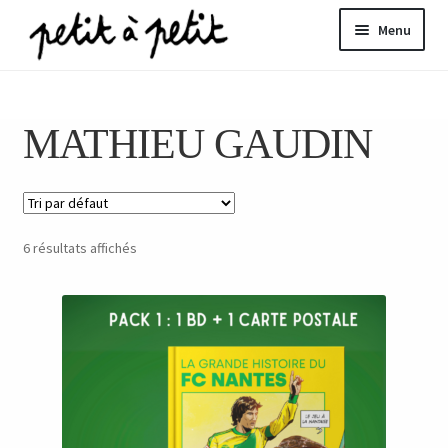
Aller
Aller
Menu
à
au
la
contenu
ir
navigation
MATHIEU GAUDIN
u
nt
6 résultats affichés