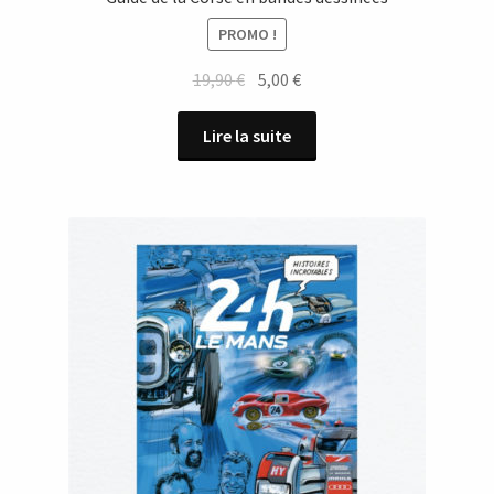
PROMO !
Le
Le
19,90
€
5,00
€
prix
prix
initial
actuel
Lire la suite
était :
est :
19,90 €.
5,00 €.