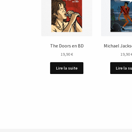
The Doors en BD
Michael Jack
19,90
€
19,90
Lire la suite
Lire la s