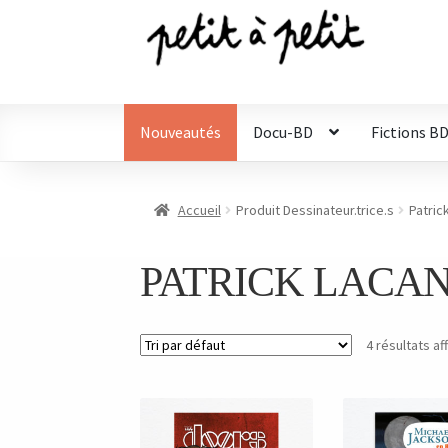
Aller
Aller
à
au
la
contenu
navigation
Nouveautés
Docu-BD
Fictions B
Accueil
Produit Dessinateur.trice.s
Patric
PATRICK LACA
4 résultats af