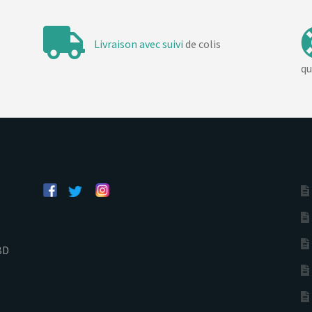
Livraison avec suivi
de colis
qu
BD