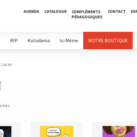
AGENDA
CATALOGUE
CONTACT
EX
COMPLÉMENTS
PÉDAGOGIQUES
D
RIP
Kotodama
Ici Même
NOTRE BOUTIQUE
k Lacan
N
fichés