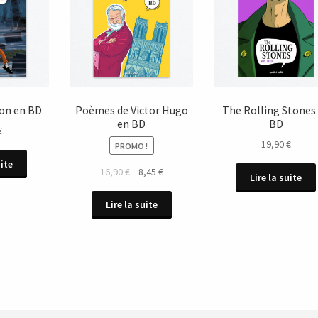
son en BD
Poèmes de Victor Hugo
The Rolling Stones
en BD
BD
€
19,90
€
PROMO !
uite
Le
Le
16,90
€
8,45
€
Lire la suite
prix
prix
initial
actuel
Lire la suite
était :
est :
16,90 €.
8,45 €.