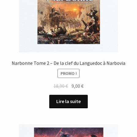
Narbonne Tome 2 – De la clef du Languedoc à Narbovia
PROMO !
Le
Le
18,90
€
9,00
€
prix
prix
initial
actuel
Lire la suite
était :
est :
18,90 €.
9,00 €.