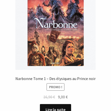
Narbonne Tome 1 – Des élysiques au Prince noir
PROMO !
Le
Le
16,90
€
9,00
€
prix
prix
initial
actuel
Lire la suite