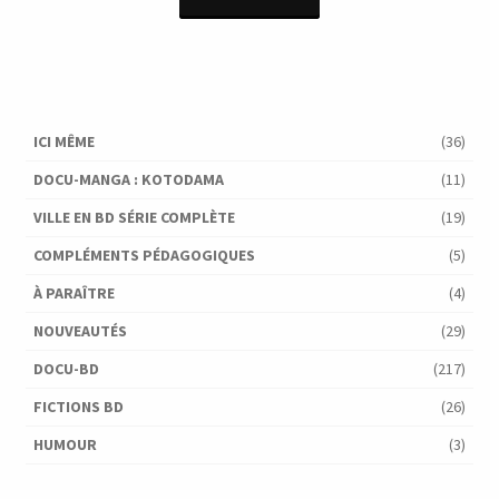
était :
est :
16,90 €.
9,00 €.
ICI MÊME
(36)
DOCU-MANGA : KOTODAMA
(11)
VILLE EN BD SÉRIE COMPLÈTE
(19)
COMPLÉMENTS PÉDAGOGIQUES
(5)
À PARAÎTRE
(4)
NOUVEAUTÉS
(29)
DOCU-BD
(217)
FICTIONS BD
(26)
HUMOUR
(3)