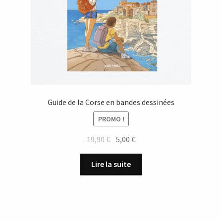
Guide de la Corse en bandes dessinées
PROMO !
Le
Le
19,90
€
5,00
€
prix
prix
initial
actuel
Lire la suite
était :
est :
19,90 €.
5,00 €.