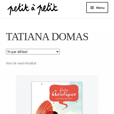
Aller
Aller
Menu
à
au
la
contenu
ir
navigation
TATIANA DOMAS
u
nt
Voici le seul résultat