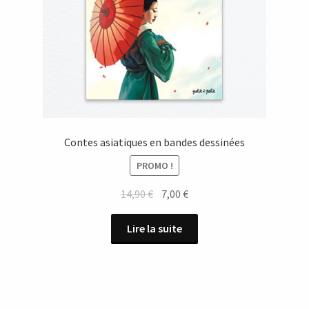
Contes asiatiques en bandes dessinées
PROMO !
Le
Le
14,90
€
7,00
€
prix
prix
initial
actuel
Lire la suite
était :
est :
14,90 €.
7,00 €.