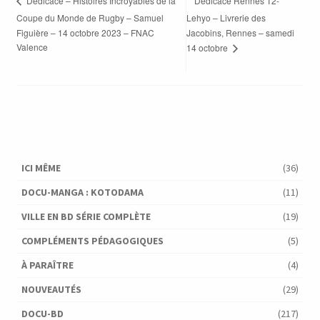
Dédicace Rennes T2-
Dédicace – Histoires Incroyables de la
Coupe du Monde de Rugby – Samuel
Lehyo – Livrerie des
Figuière – 14 octobre 2023 – FNAC
Jacobins, Rennes – samedi
Valence
14 octobre
ICI MÊME
(36)
DOCU-MANGA : KOTODAMA
(11)
VILLE EN BD SÉRIE COMPLÈTE
(19)
COMPLÉMENTS PÉDAGOGIQUES
(5)
À PARAÎTRE
(4)
NOUVEAUTÉS
(29)
DOCU-BD
(217)