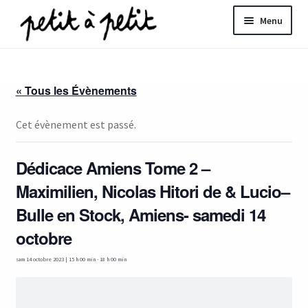
Aller
Aller
Menu
à
au
la
contenu
ir
navigation
« Tous les Évènements
u
nt
Cet évènement est passé.
Dédicace Amiens Tome 2 –
Maximilien, Nicolas Hitori de & Lucio–
Bulle en Stock, Amiens- samedi 14
octobre
sam 14 octobre 2023 | 15 h 00 min
-
18 h 00 min