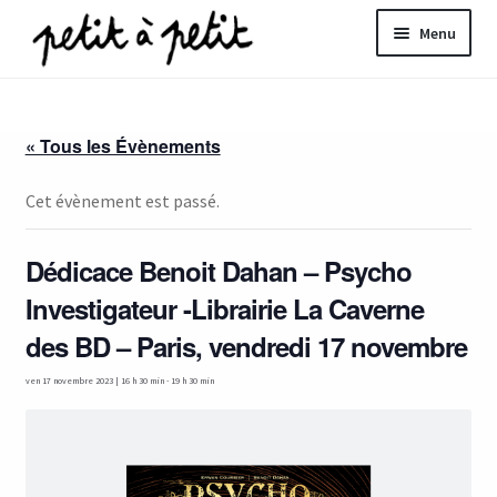
Aller
Aller
Menu
à
au
la
contenu
ir
navigation
« Tous les Évènements
u
nt
Cet évènement est passé.
Dédicace Benoit Dahan – Psycho
Investigateur -Librairie La Caverne
des BD – Paris, vendredi 17 novembre
ven 17 novembre 2023 | 16 h 30 min
-
19 h 30 min