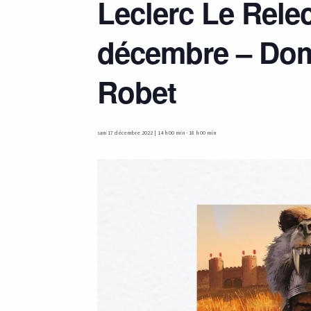
Leclerc Le Rele
décembre – Dom
Robet
sam 17 décembre 2022 | 14 h 00 min
-
18 h 00 min