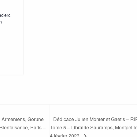
eclerc
n
s Armeniens, Gorune
Dédicace Julien Monier et Gaet’s – RI
ienfaisance, Paris –
Tome 5 – Librairie Sauramps, Montpellie
4 février 2023