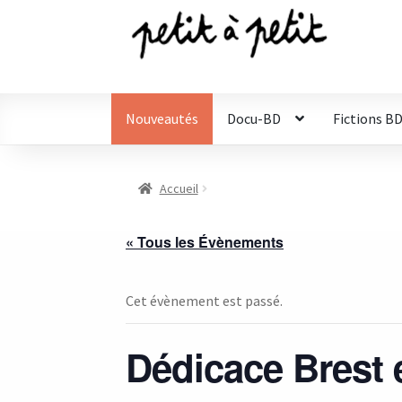
Aller
Aller
à
au
la
contenu
navigation
Nouveautés
Docu-BD
Fictions B
Accueil
« Tous les Évènements
Cet évènement est passé.
Dédicace Brest 