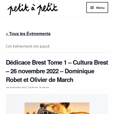
Aller
Aller
Menu
à
au
la
contenu
ir
navigation
« Tous les Évènements
u
nt
Cet évènement est passé.
Dédicace Brest Tome 1 – Cultura Brest
– 26 novembre 2022 – Dominique
Robet et Olivier de March
sam 26 novembre 2022 | 14 h 00 min
-
18 h 00 min