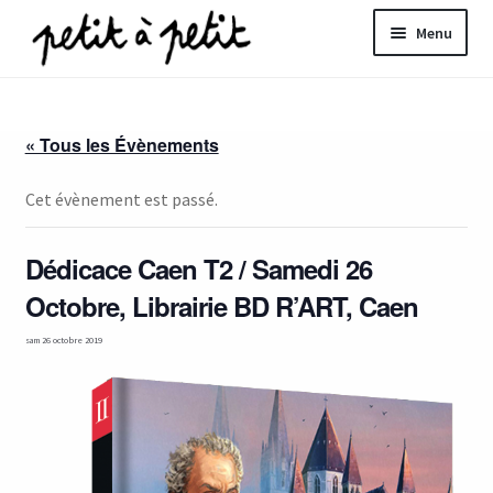
Aller
Aller
Menu
à
au
la
contenu
ir
navigation
« Tous les Évènements
u
nt
Cet évènement est passé.
Dédicace Caen T2 / Samedi 26
Octobre, Librairie BD R’ART, Caen
sam 26 octobre 2019