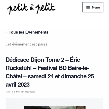
Aller
Aller
Menu
à
au
la
contenu
ir
navigation
« Tous les Évènements
u
nt
Cet évènement est passé.
Dédicace Dijon Tome 2 – Éric
Rückstühl – Festival BD Beire-le-
Châtel – samedi 24 et dimanche 25
avril 2023
sam 24 juin 2023
-
dim 25 juin 2023