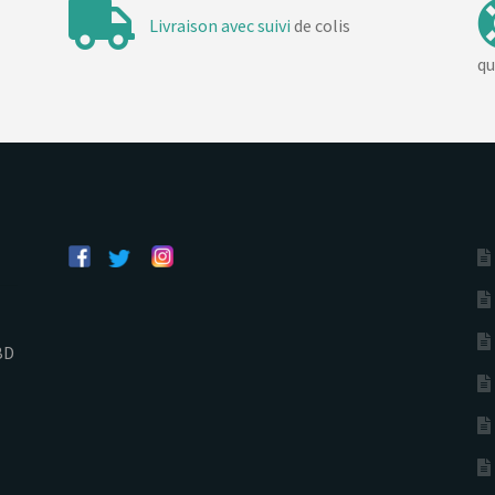
Livraison avec suivi
de colis
qu
BD