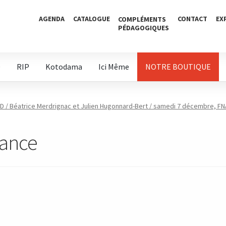
AGENDA
CATALOGUE
CONTACT
EX
COMPLÉMENTS
PÉDAGOGIQUES
D
RIP
Kotodama
Ici Même
NOTRE BOUTIQUE
D / Béatrice Merdrignac et Julien Hugonnard-Bert / samedi 7 décembre, FN
rance