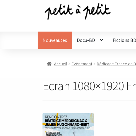
Aller
Aller
à
au
la
contenu
navigation
Nouveautés
Docu-BD
Fictions B
Accueil
Évènement
Dédicace France en B
Ecran 1080×1920 F