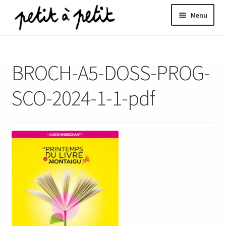
Aller
Aller
Menu
à
au
la
contenu
ir
navigation
BROCH-A5-DOSS-PROG-
u
nt
SCO-2024-1-1-pdf