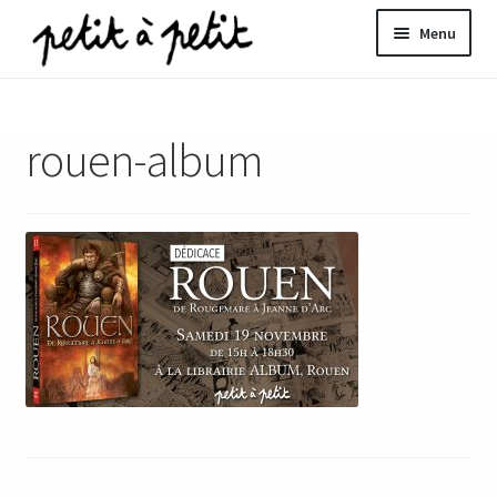
Aller
Aller
Menu
à
au
la
contenu
ir
navigation
rouen-album
u
nt