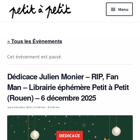
Aller
Aller
Menu
à
au
la
contenu
ir
navigation
« Tous les Évènements
u
nt
Cet évènement est passé.
Dédicace Julien Monier – RIP, Fan
Man – Librairie éphémère Petit à Petit
(Rouen) – 6 décembre 2025
sam 6 décembre 2025 | 15 h 00 min
-
18 h 00 min