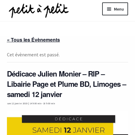
Aller
Aller
Menu
à
au
la
contenu
ir
navigation
« Tous les Évènements
u
nt
Cet évènement est passé.
Dédicace Julien Monier – RIP –
Libairie Page et Plume BD, Limoges –
samedi 12 janvier
sam 12 janvier 2019 | 14 h 00 min
-
18 h 00 min