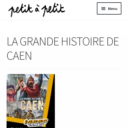
Aller
Aller
Menu
à
au
la
contenu
ir
navigation
LA GRANDE HISTOIRE DE
u
nt
CAEN