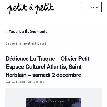
Aller
Aller
Menu
à
au
la
contenu
ir
navigation
« Tous les Évènements
u
nt
Cet évènement est passé.
Dédicace La Traque – Olivier Petit –
Espace Culturel Atlantis, Saint
Herblain – samedi 2 décembre
sam 2 décembre 2023 | 14 h 00 min
-
18 h 30 min