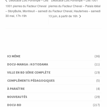
Dédicace Loic Fontimpe – Les 1001
Dédicace Loic Fontimpe – Les
1001 pierres du Facteur Cheval
pierres du Facteur Cheval – Palais Idéal
– StoryBulle, Montreuil – samedi
du Facteur Cheval, Hauterives – samedi
30 mai, 17h-19h
13 juin, à partir de 16h
ICI MÊME
(36)
DOCU-MANGA : KOTODAMA
(11)
VILLE EN BD SÉRIE COMPLÈTE
(19)
COMPLÉMENTS PÉDAGOGIQUES
(5)
À PARAÎTRE
(4)
NOUVEAUTÉS
(29)
DOCU-BD
(217)