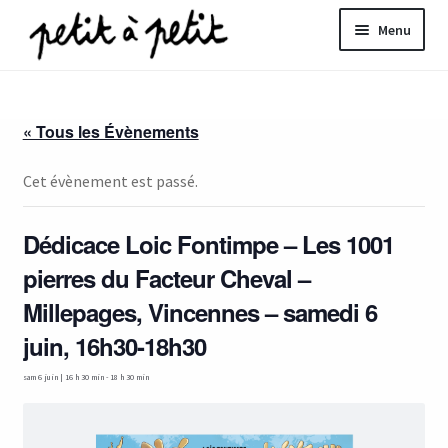
Aller
Aller
Menu
à
au
la
contenu
ir
navigation
« Tous les Évènements
u
nt
Cet évènement est passé.
Dédicace Loic Fontimpe – Les 1001
pierres du Facteur Cheval –
Millepages, Vincennes – samedi 6
juin, 16h30-18h30
sam 6 juin | 16 h 30 min
-
18 h 30 min