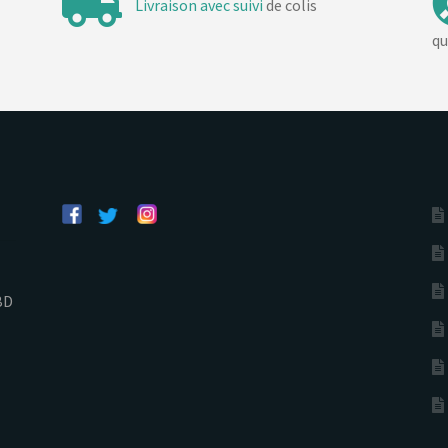
Livraison avec suivi
de colis
qu
BD