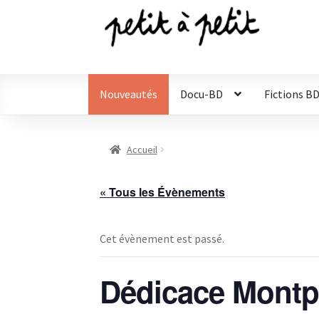
Aller
Aller
à
au
la
contenu
navigation
Nouveautés
Docu-BD
Fictions B
Accueil
« Tous les Évènements
Cet évènement est passé.
Dédicace Montpe