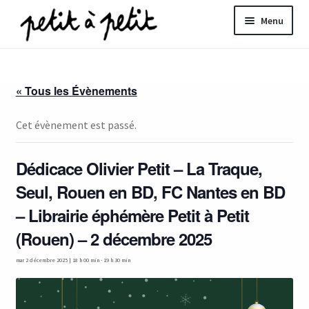
Aller
Aller
Menu
à
au
la
contenu
ir
navigation
« Tous les Évènements
u
nt
Cet évènement est passé.
Dédicace Olivier Petit – La Traque,
Seul, Rouen en BD, FC Nantes en BD
– Librairie éphémère Petit à Petit
(Rouen) – 2 décembre 2025
mar 2 décembre 2025 | 18 h 00 min
-
19 h 30 min