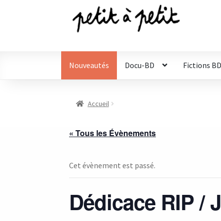
Aller
Aller
à
au
la
contenu
navigation
Nouveautés
Docu-BD
Fictions B
Accueil
« Tous les Évènements
Cet évènement est passé.
Dédicace RIP / J