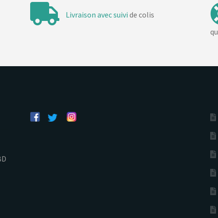
Livraison avec suivi
de colis
qu
BD