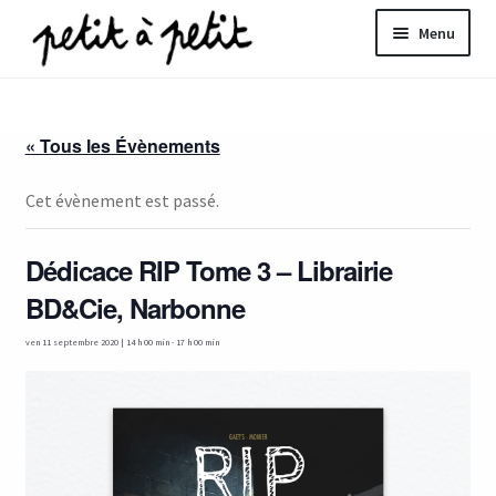
Aller
Aller
Menu
à
au
la
contenu
ir
navigation
« Tous les Évènements
u
nt
Cet évènement est passé.
Dédicace RIP Tome 3 – Librairie
BD&Cie, Narbonne
ven 11 septembre 2020 | 14 h 00 min
-
17 h 00 min