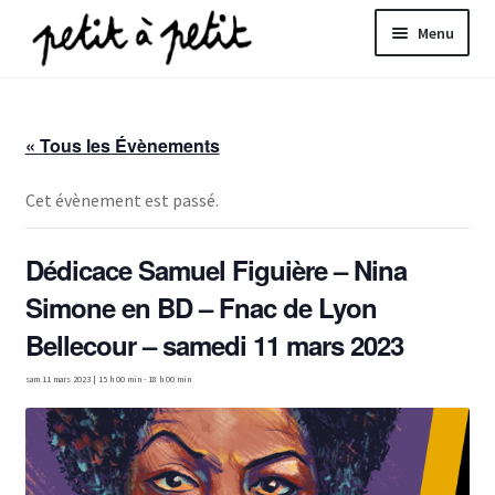
Aller
Aller
Menu
à
au
la
contenu
ir
navigation
« Tous les Évènements
u
nt
Cet évènement est passé.
Dédicace Samuel Figuière – Nina
Simone en BD – Fnac de Lyon
Bellecour – samedi 11 mars 2023
sam 11 mars 2023 | 15 h 00 min
-
18 h 00 min