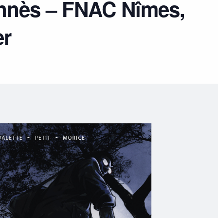
nnès – FNAC Nîmes,
er