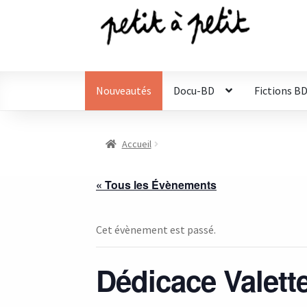
Aller
Aller
à
au
la
contenu
navigation
Nouveautés
Docu-BD
Fictions B
Accueil
« Tous les Évènements
Cet évènement est passé.
Dédicace Valette