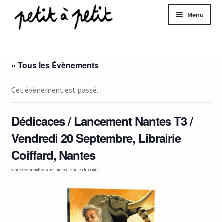
Aller
Aller
Menu
à
au
la
contenu
ir
navigation
« Tous les Évènements
u
nt
Cet évènement est passé.
Dédicaces / Lancement Nantes T3 /
Vendredi 20 Septembre, Librairie
Coiffard, Nantes
ven 20 septembre 2019 | 18 h 00 min
-
20 h 00 min