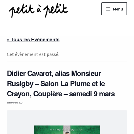
Aller
Aller
Menu
à
au
la
contenu
ir
navigation
« Tous les Évènements
u
nt
Cet évènement est passé.
Didier Cavarot, alias Monsieur
Rusigby – Salon La Plume et le
Crayon, Coupière – samedi 9 mars
sam 9 mars 2024