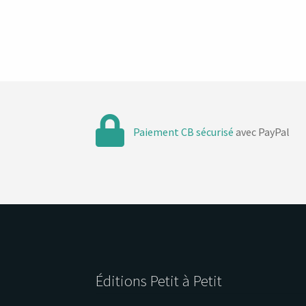
Paiement CB sécurisé
avec PayPal
Éditions Petit à Petit