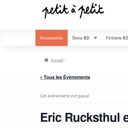
Aller
Aller
à
au
la
contenu
navigation
Nouveautés
Docu-BD
Fictions B
Accueil
« Tous les Évènements
Cet évènement est passé.
Eric Rucksthul 