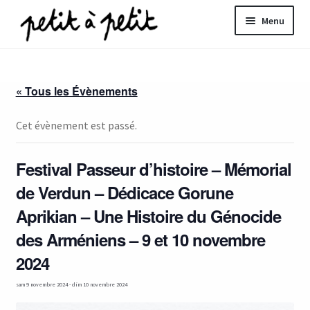
Aller
Aller
Menu
à
au
la
contenu
ir
navigation
« Tous les Évènements
u
nt
Cet évènement est passé.
Festival Passeur d’histoire – Mémorial
de Verdun – Dédicace Gorune
Aprikian – Une Histoire du Génocide
des Arméniens – 9 et 10 novembre
2024
sam 9 novembre 2024
-
dim 10 novembre 2024