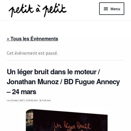
Aller
Aller
Menu
à
au
la
contenu
ir
navigation
« Tous les Évènements
u
nt
Cet évènement est passé.
Un léger bruit dans le moteur /
Jonathan Munoz / BD Fugue Annecy
– 24 mars
ven 24 mars 2017 | 14 h 00 min
-
18 h 30 min