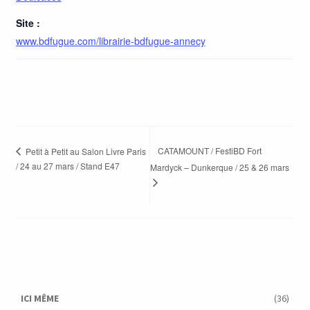
Site :
www.bdfugue.com/librairie-bdfugue-annecy
CATAMOUNT / FestiBD Fort
Petit à Petit au Salon Livre Paris
/ 24 au 27 mars / Stand E47
Mardyck – Dunkerque / 25 & 26 mars
ICI MÊME
(36)