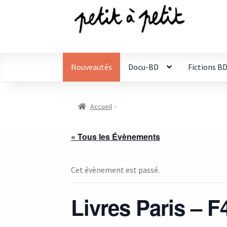
Aller
Aller
à
au
la
contenu
navigation
Nouveautés
Docu-BD
Fictions B
Accueil
« Tous les Évènements
Cet évènement est passé.
Livres Paris – 