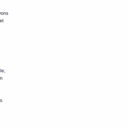
avons
et
le,
en
s