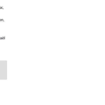
ux,
on,
aël