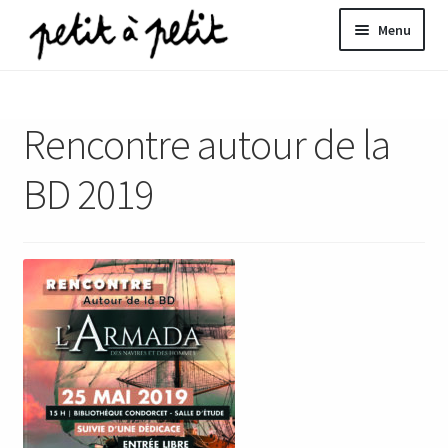
Aller
Aller
Menu
à
au
la
contenu
ir
navigation
Rencontre autour de la
u
nt
BD 2019