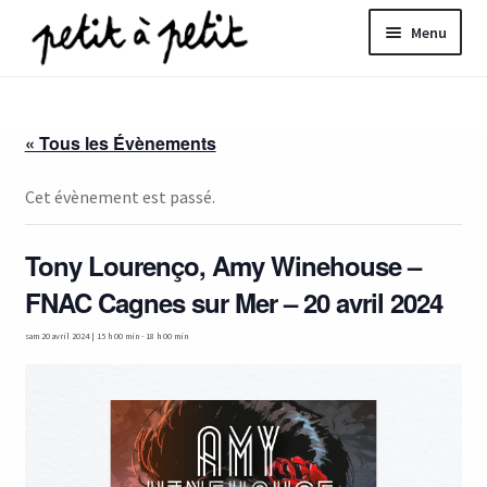
Aller
Aller
Menu
à
au
la
contenu
ir
navigation
« Tous les Évènements
u
nt
Cet évènement est passé.
Tony Lourenço, Amy Winehouse –
FNAC Cagnes sur Mer – 20 avril 2024
sam 20 avril 2024 | 15 h 00 min
-
18 h 00 min