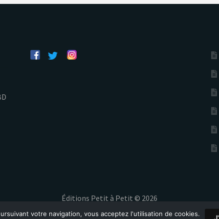
m
e
n
t
BD
Éditions Petit à Petit © 2026
ursuivant votre navigation, vous acceptez l'utilisation de cookies.
J