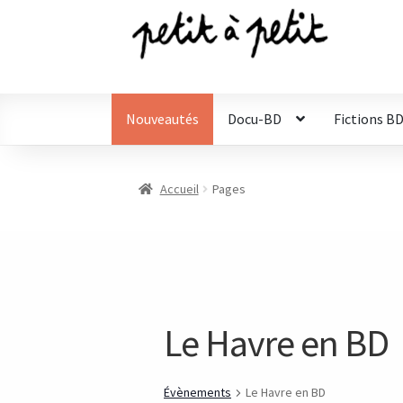
Aller
Aller
à
au
la
contenu
navigation
Nouveautés
Docu-BD
Fictions B
Accueil
Pages
Le Havre en BD
Évènements
Le Havre en BD