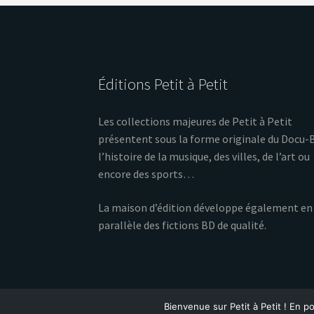
p
v
a
u
r
m
e
o
Éditions Petit à Petit
s
t
-
É
Les collections majeures de Petit à Petit
c
présentent sous la forme originale du Docu-
v
l
l’histoire de la musique, des villes, de l’art ou
é
è
encore des sports…
.
n
La maison d’édition développe également en
parallèle des fictions BD de qualité.
e
m
e
n
Bienvenue sur Petit à Petit ! En po