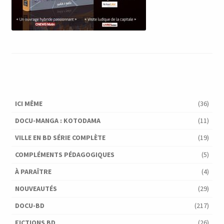
ICI MÊME
(36)
DOCU-MANGA : KOTODAMA
(11)
VILLE EN BD SÉRIE COMPLÈTE
(19)
COMPLÉMENTS PÉDAGOGIQUES
(5)
À PARAÎTRE
(4)
NOUVEAUTÉS
(29)
DOCU-BD
(217)
FICTIONS BD
(26)