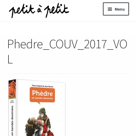
Aller
Aller
Menu
à
au
la
contenu
ir
navigation
Phedre_COUV_2017_VO
u
nt
L