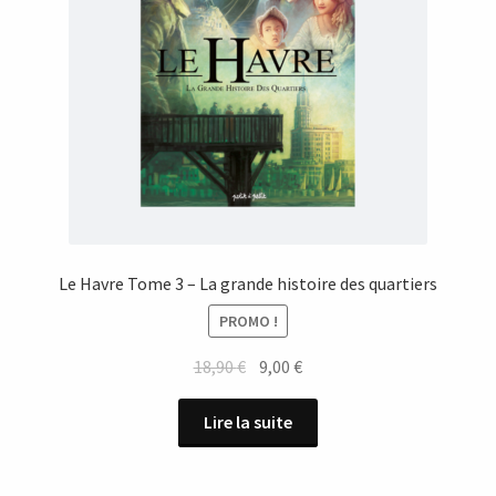
Le Havre Tome 3 – La grande histoire des quartiers
PROMO !
Le
Le
18,90
€
9,00
€
prix
prix
initial
actuel
Lire la suite
était :
est :
18,90 €.
9,00 €.