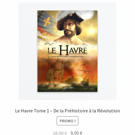
Le Havre Tome 1 – De la Préhistoire à la Révolution
PROMO !
Le
Le
18,90
€
9,00
€