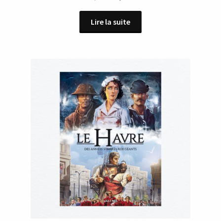
prix
prix
initial
actuel
Lire la suite
était :
est :
18,90 €.
9,00 €.