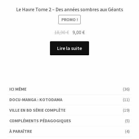
Le Havre Tome 2 – Des années sombres aux Géants
PROMO !
Le
Le
18,90
€
9,00
€
prix
prix
initial
actuel
Lire la suite
était :
est :
18,90 €.
9,00 €.
ICI MÊME
(36)
DOCU-MANGA : KOTODAMA
(11)
VILLE EN BD SÉRIE COMPLÈTE
(19)
COMPLÉMENTS PÉDAGOGIQUES
(5)
À PARAÎTRE
(4)