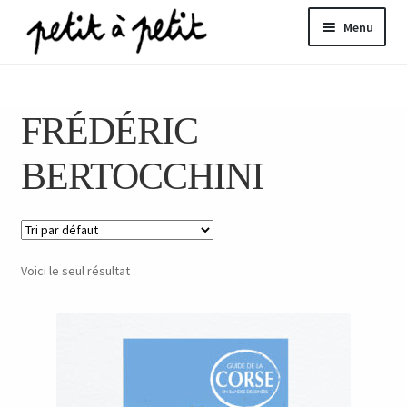
Aller
Aller
Menu
à
au
la
contenu
ir
navigation
FRÉDÉRIC
u
nt
BERTOCCHINI
Voici le seul résultat