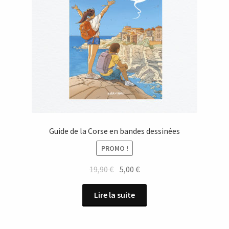
Guide de la Corse en bandes dessinées
PROMO !
Le
Le
19,90
€
5,00
€
prix
prix
initial
actuel
Lire la suite
était :
est :
19,90 €.
5,00 €.