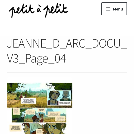
Aller
Aller
Menu
à
au
la
contenu
ir
navigation
JEANNE_D_ARC_DOCU_
u
nt
V3_Page_04