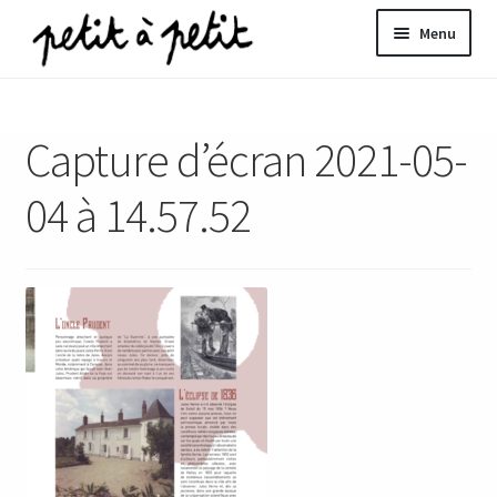
Aller
Aller
Menu
à
au
la
contenu
ir
navigation
Capture d’écran 2021-05-
u
nt
04 à 14.57.52