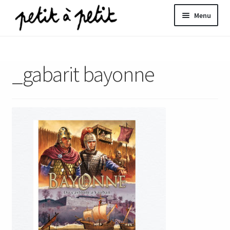
Aller
Aller
Menu
à
au
la
contenu
ir
navigation
_gabarit bayonne
u
nt